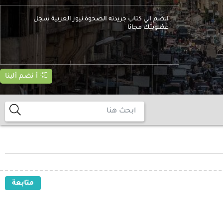
انضم الي كتاب جريدته الصحوة نيوز العربية سجل
عضويتك مجانا
أ نضم ألينا
متابعة