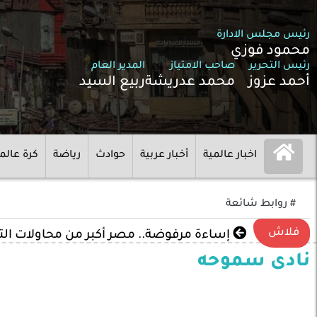
رئيس مجلس الادارة
محمود فوزي
رئيس التحرير
صاحب الامتياز
المدير العام
أحمد عزوز
محمد عدريشة
ربيع السيد
اخبار عالمية
أخبار عربية
حوادث
رياضة
كرة عالم
# روابط شائعة
فلاش
إساءة مرفوضة.. مصر أكبر من محاولات ال
نادى سموحه