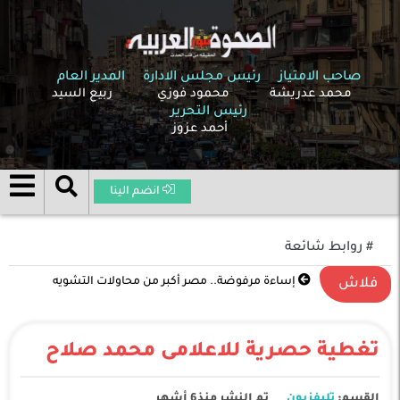
صاحب الامتياز
رئيس مجلس الادارة
المدير العام
محمد عدريشة
محمود فوزي
ربيع السيد
رئيس التحرير
أحمد عزوز
انضم الينا
# روابط شائعة
إساءة مرفوضة.. مصر أكبر من محاولات التشويه
فلاش
تغطية حصرية للاعلامى محمد صلاح
القسم:
تليفزيون
تم النشر منذ6 أشهر