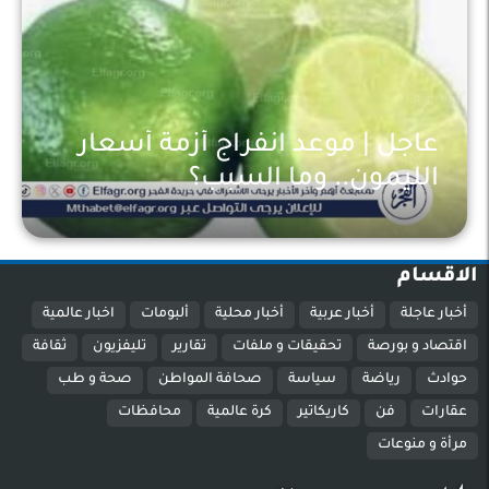
عاجل | موعد انفراج أزمة أسعار
الليمون.. وما السبب؟
اخبار عالمية
الاقسام
أخبار عاجلة
أخبار عربية
أخبار محلية
ألبومات
اخبار عالمية
اقتصاد و بورصة
تحقيقات و ملفات
تقارير
تليفزيون
ثقافة
حوادث
رياضة
سياسة
صحافة المواطن
صحة و طب
عقارات
فن
كاريكاتير
كرة عالمية
محافظات
مرأة و منوعات