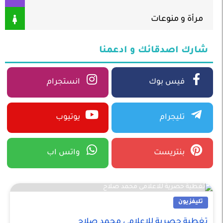
مرأة و منوعات
شارك اصدقائك و ادعمنا
فيس بوك
انستجرام
تليجرام
يوتيوب
بنتريست
واتس اب
تليفزيون
تغطية حصرية للاعلامى محمد صلاح