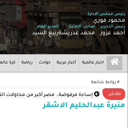
رئيس مجلس الادارة
محمود فوزي
رئيس التحرير
صاحب الامتياز
المدير العام
أحمد عزوز
محمد عدريشة
ربيع السيد
اخبار عالمية
أخبار عربية
حوادث
رياضة
كرة عالم
# روابط شائعة
فلاش
إساءة مرفوضة.. مصر أكبر من محاولات ال
منيرة عبدالحليم الاشقر