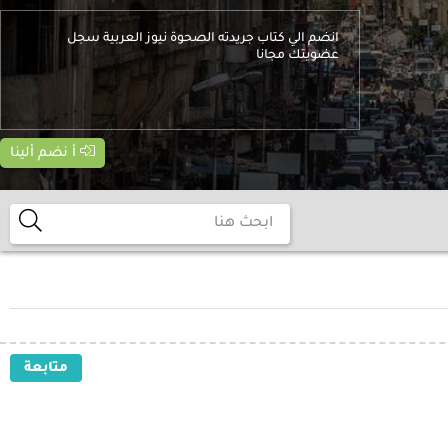
انضم الي كتاب جريدته الصحوة نيوز العربية سجل
عضويتك مجانا
أ نضم ألينا
متابعة