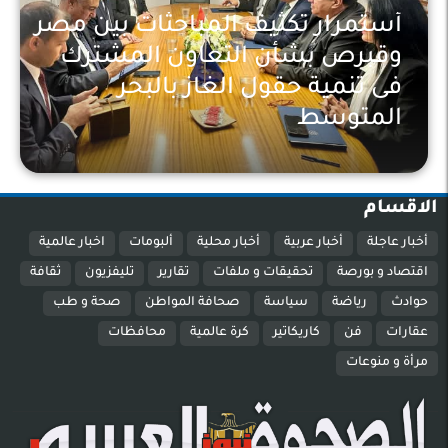
أستمرار تكثيف المباحثات بين مصر
وقبرص بشأن التعاون المشترك
فى تنمية حقول الغاز بالبحر
المتوسط
اخبار عالمية
الاقسام
أخبار عاجلة
أخبار عربية
أخبار محلية
ألبومات
اخبار عالمية
اقتصاد و بورصة
تحقيقات و ملفات
تقارير
تليفزيون
ثقافة
حوادث
رياضة
سياسة
صحافة المواطن
صحة و طب
عقارات
فن
كاريكاتير
كرة عالمية
محافظات
مرأة و منوعات