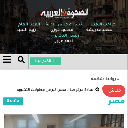
صاحب الامتياز
رئيس مجلس الادارة
المدير العام
محمد عدريشة
محمود فوزي
ربيع السيد
رئيس التحرير
أحمد عزوز
انضم الينا
# روابط شائعة
إساءة مرفوضة.. مصر أكبر من محاولات التشويه
فلاش
مصر
متابعة