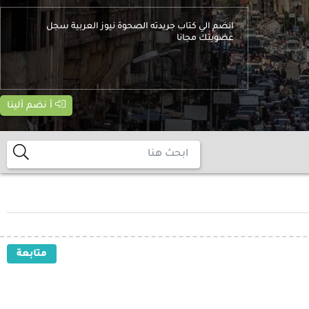
انضم الي كتاب جريدته الصحوة نيوز العربية سجل
عضويتك مجانا
أ نضم ألينا
متابعة