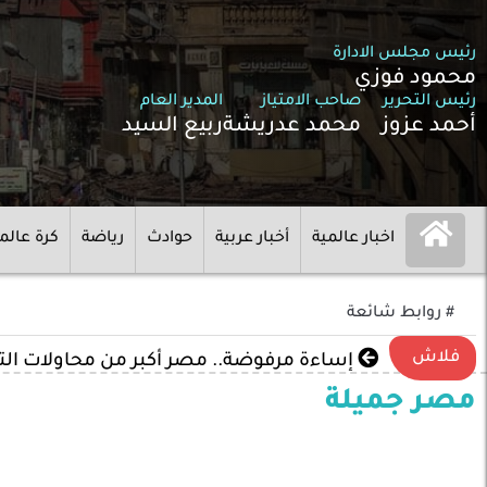
رئيس مجلس الادارة
محمود فوزي
رئيس التحرير
صاحب الامتياز
المدير العام
أحمد عزوز
محمد عدريشة
ربيع السيد
اخبار عالمية
أخبار عربية
حوادث
رياضة
كرة عالم
# روابط شائعة
فلاش
إساءة مرفوضة.. مصر أكبر من محاولات ال
مصر جميلة