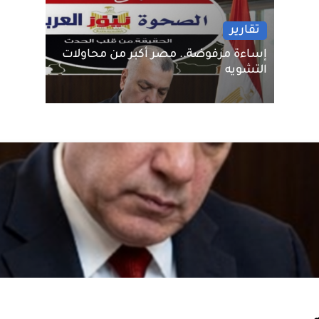
تقارير
إساءة مرفوضة.. مصر أكبر من محاولات
التشويه