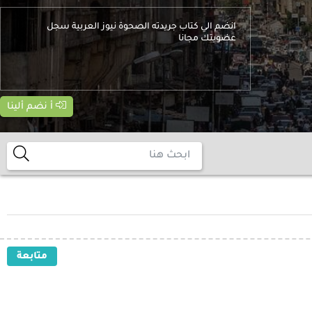
انضم الي كتاب جريدته الصحوة نيوز العربية سجل
عضويتك مجانا
أ نضم ألينا
متابعة