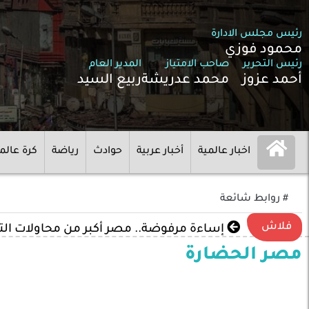
رئيس مجلس الادارة
محمود فوزي
رئيس التحرير
صاحب الامتياز
المدير العام
أحمد عزوز
محمد عدريشة
ربيع السيد
اخبار عالمية
أخبار عربية
حوادث
رياضة
كرة عالم
# روابط شائعة
فلاش
إساءة مرفوضة.. مصر أكبر من محاولات ال
مصر الحضارة