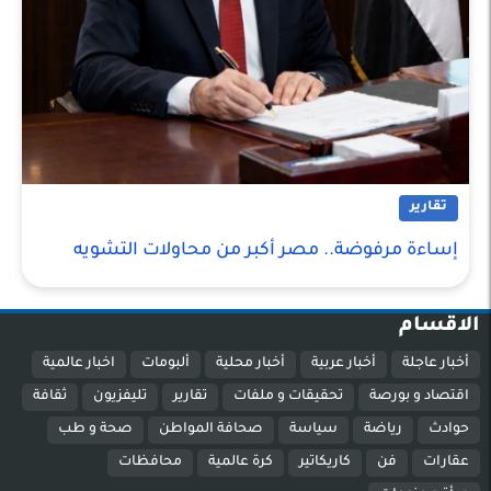
تقارير
إساءة مرفوضة.. مصر أكبر من محاولات التشويه
الاقسام
أخبار عاجلة
أخبار عربية
أخبار محلية
ألبومات
اخبار عالمية
اقتصاد و بورصة
تحقيقات و ملفات
تقارير
تليفزيون
ثقافة
حوادث
رياضة
سياسة
صحافة المواطن
صحة و طب
عقارات
فن
كاريكاتير
كرة عالمية
محافظات