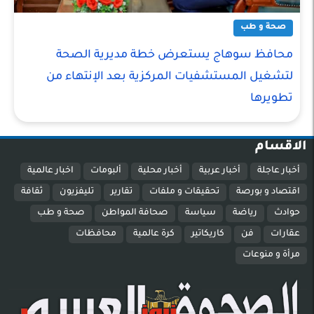
صحة و طب
محافظ سوهاج يستعرض خطة مديرية الصحة
لتشغيل المستشفيات المركزية بعد الإنتهاء من
تطويرها
الاقسام
أخبار عاجلة
أخبار عربية
أخبار محلية
ألبومات
اخبار عالمية
اقتصاد و بورصة
تحقيقات و ملفات
تقارير
تليفزيون
ثقافة
حوادث
رياضة
سياسة
صحافة المواطن
صحة و طب
عقارات
فن
كاريكاتير
كرة عالمية
محافظات
مرأة و منوعات