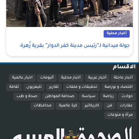
أخبار محلية
جولة ميدانية لـ”رئيس مدينة كفر الدوار” بقرية زُهرة:
الاقسام
أخبار عاجلة
أخبار عربية
أخبار محلية
ألبومات
اخبار عالمية
اقتصاد و بورصة
تحقيقات و ملفات
تقارير
تليفزيون
ثقافة
حوادث
رياضة
سياسة
صحافة المواطن
صحة و طب
عقارات
فن
كاريكاتير
كرة عالمية
محافظات
مرأة و منوعات