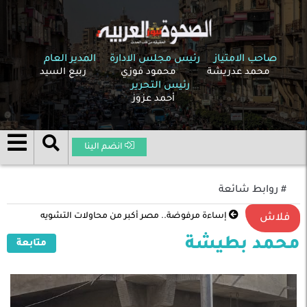
صاحب الامتياز
رئيس مجلس الادارة
المدير العام
محمد عدريشة
محمود فوزي
ربيع السيد
رئيس التحرير
أحمد عزوز
انضم الينا
# روابط شائعة
إساءة مرفوضة.. مصر أكبر من محاولات التشويه
فلاش
محمد بطيشة
متابعة