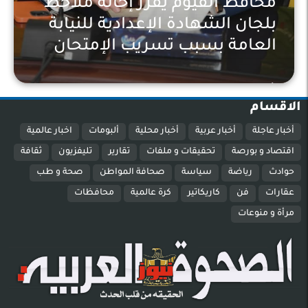
محافظ الفيوم يقرر إحالة ملاحظ
بلجان الشهادة الإعدادية للنيابة
العامة بسبب تسريب الإمتحان
أخبار عاجلة
الاقسام
أخبار عاجلة
أخبار عربية
أخبار محلية
ألبومات
اخبار عالمية
اقتصاد و بورصة
تحقيقات و ملفات
تقارير
تليفزيون
ثقافة
حوادث
رياضة
سياسة
صحافة المواطن
صحة و طب
عقارات
فن
كاريكاتير
كرة عالمية
محافظات
مرأة و منوعات