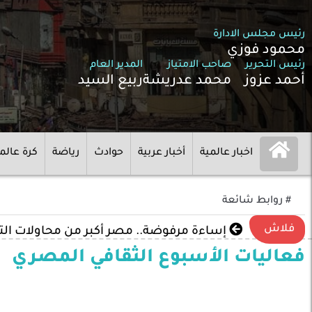
رئيس مجلس الادارة
محمود فوزي
رئيس التحرير
صاحب الامتياز
المدير العام
أحمد عزوز
محمد عدريشة
ربيع السيد
اخبار عالمية
أخبار عربية
حوادث
رياضة
كرة عالم
# روابط شائعة
فلاش
إساءة مرفوضة.. مصر أكبر من محاولات ال
فعاليات الأسبوع الثقافي المصري