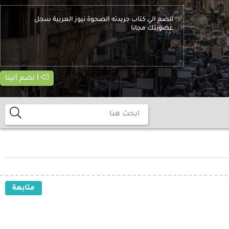
انضم الي كتاب جريدته الصحوة نيوز العربية سجل
عضويتك مجانا
أ نضم ألينا
متابعة