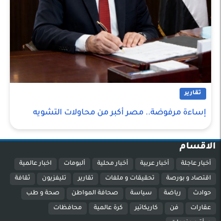
تقارير
إساءة مرفوضة.. مصر أكبر من محاولات التشويه
الاقسام
أخبار عاجلة
أخبار عربية
أخبار محلية
ألبومات
اخبار عالمية
اقتصاد و بورصة
تحقيقات و ملفات
تقارير
تليفزيون
ثقافة
حوادث
رياضة
سياسة
صحافة المواطن
صحة و طب
عقارات
فن
كاريكاتير
كرة عالمية
محافظات