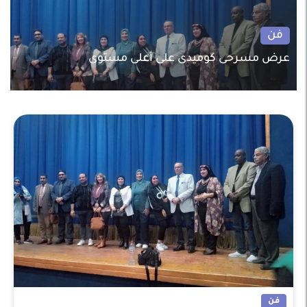
فن
عرض مسرحى كوميدى على أعلى مستوى
فن