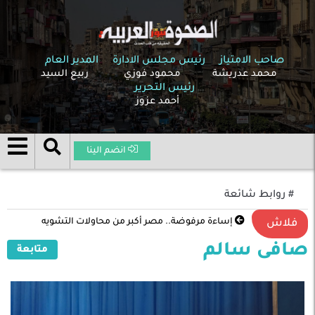
صاحب الامتياز
رئيس مجلس الادارة
المدير العام
محمد عدريشة
محمود فوزي
ربيع السيد
رئيس التحرير
أحمد عزوز
انضم الينا
# روابط شائعة
إساءة مرفوضة.. مصر أكبر من محاولات التشويه
فلاش
صافى سالم
متابعة