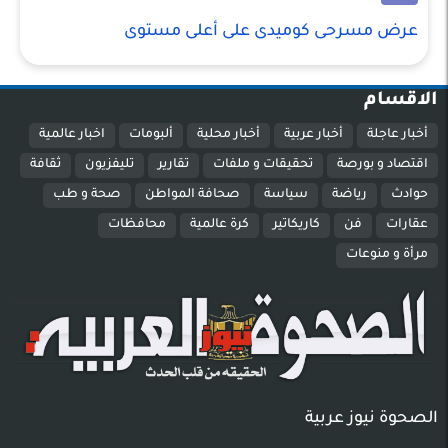
عرض مسرحى كوميدى على أعلى مستوى
الاقسام
أخبار عاجلة
أخبار عربية
أخبار محلية
ألبومات
اخبار عالمية
اقتصاد و بورصة
تحقيقات و ملفات
تقارير
تليفزيون
ثقافة
حوادث
رياضة
سياسة
صحافة المواطن
صحة و طب
عقارات
فن
كاريكاتير
كرة عالمية
محافظات
مرأة و منوعات
الصحوة نيوز عربية