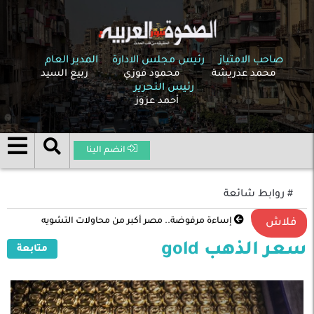
صاحب الامتياز
رئيس مجلس الادارة
المدير العام
محمد عدريشة
محمود فوزي
ربيع السيد
رئيس التحرير
أحمد عزوز
انضم الينا
# روابط شائعة
إساءة مرفوضة.. مصر أكبر من محاولات التشويه
فلاش
سعر الذهب gold
متابعة