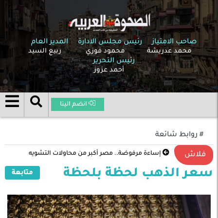
صاحب الامتياز
رئيس مجلس الادارة
المدير العام
محمد عدريشة
محمود فوزي
ربيع السيد
رئيس التحرير
أحمد عزوز
انضم الينا
# روابط شائعة
إساءة مرفوضة.. مصر أكبر من محاولات التشويه
فلاش
سعر الذهب لحظة بلحظة
متابعة