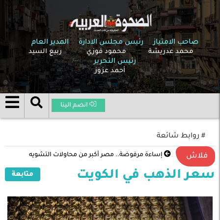
صاحب الامتياز
رئيس مجلس الادارة
المدير العام
محمد عدريشة
محمود فوزي
ربيع السيد
رئيس التحرير
أحمد عزوز
انضم الينا
# روابط شائعة
إساءة مرفوضة.. مصر أكبر من محاولات التشويه
فلاش
سعر الذهب في الكويت
متابعة