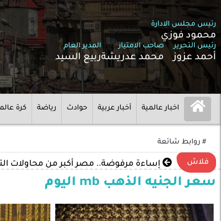
رئيس مجلس الادارة
محمود فوزي
رئيس التحرير
صاحب الامتياز
المدير العام
أحمد عزوز
محمد عدريشة
ربيع السيد
اخبار عالمية
أخبار عربية
حوادث
رياضة
كرة عالم
# روابط شائعة
فلاش
إساءة مرفوضة.. مصر أكبر من محاولات ال
سعر الجنيه الذهب mb اليوم