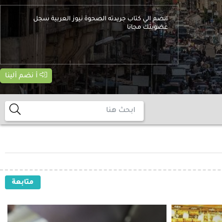
انضم الي كتاب جريدته الصحوة نيوز العربية سجل
عضويتك مجانا
أ نضم ألينا
متابعة