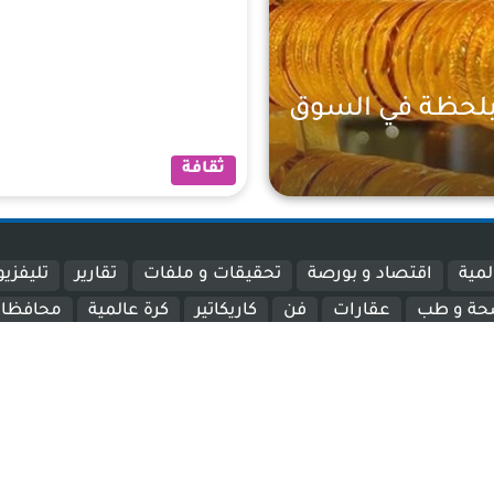
بلحظة في السوق
ثقافة
سنتين
لمية
اقتصاد و بورصة
تحقيقات و ملفات
تقارير
تليفزي
ة و طب
عقارات
فن
كاريكاتير
كرة عالمية
محافظا
تصميم و برمجة