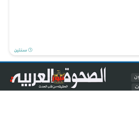
سنتين
ون
ت
الصحوة نيوز عربية