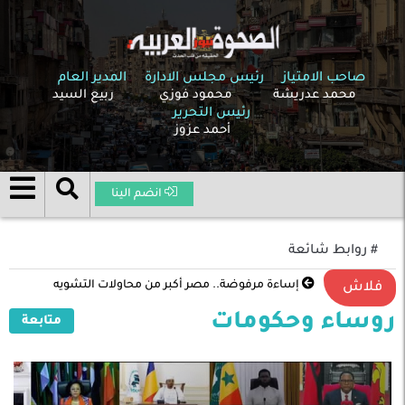
صاحب الامتياز
رئيس مجلس الادارة
المدير العام
محمد عدريشة
محمود فوزي
ربيع السيد
رئيس التحرير
أحمد عزوز
انضم الينا
# روابط شائعة
إساءة مرفوضة.. مصر أكبر من محاولات التشويه
فلاش
روساء وحكومات
متابعة