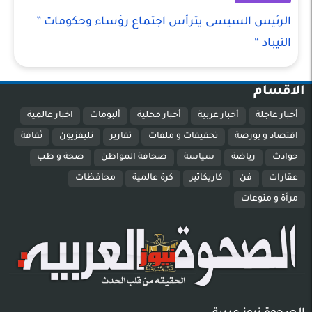
الرئيس السيسى يترأس اجتماع رؤساء وحكومات ”
النيباد “
الاقسام
أخبار عاجلة
أخبار عربية
أخبار محلية
ألبومات
اخبار عالمية
اقتصاد و بورصة
تحقيقات و ملفات
تقارير
تليفزيون
ثقافة
حوادث
رياضة
سياسة
صحافة المواطن
صحة و طب
عقارات
فن
كاريكاتير
كرة عالمية
محافظات
مرأة و منوعات