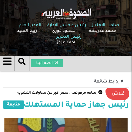
صاحب الامتياز
رئيس مجلس الادارة
المدير العام
محمد عدريشة
محمود فوزي
ربيع السيد
رئيس التحرير
أحمد عزوز
انضم الينا
# روابط شائعة
إساءة مرفوضة.. مصر أكبر من محاولات التشويه
فلاش
رئيس جهاز حماية المستهلك
متابعة