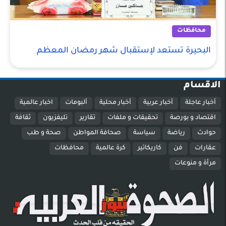
محافظات
البحيرة تستعد لإستقبال شهر رمضان المعظم
الاقسام
أخبار عاجلة
أخبار عربية
أخبار محلية
ألبومات
اخبار عالمية
اقتصاد و بورصة
تحقيقات و ملفات
تقارير
تليفزيون
ثقافة
حوادث
رياضة
سياسة
صحافة المواطن
صحة و طب
عقارات
فن
كاريكاتير
كرة عالمية
محافظات
مرأة و منوعات