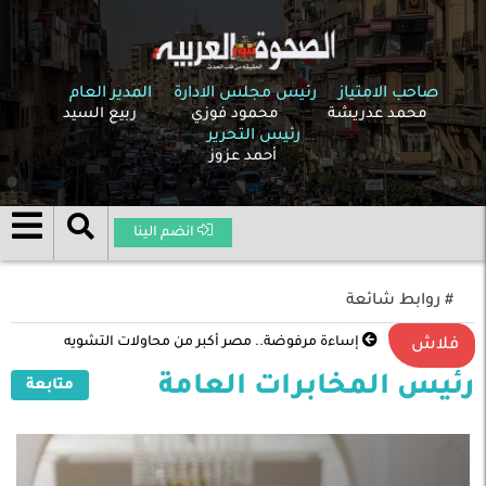
صاحب الامتياز
رئيس مجلس الادارة
المدير العام
محمد عدريشة
محمود فوزي
ربيع السيد
رئيس التحرير
أحمد عزوز
انضم الينا
# روابط شائعة
إساءة مرفوضة.. مصر أكبر من محاولات التشويه
فلاش
رئيس المخابرات العامة
متابعة