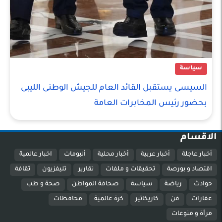
سياسة
السيسى يستقبل القائد العام للجيش الوطنى الليبى
بحضور رئيس المخابرات العامة
الاقسام
أخبار عاجلة
أخبار عربية
أخبار محلية
ألبومات
اخبار عالمية
اقتصاد و بورصة
تحقيقات و ملفات
تقارير
تليفزيون
ثقافة
حوادث
رياضة
سياسة
صحافة المواطن
صحة و طب
عقارات
فن
كاريكاتير
كرة عالمية
محافظات
مرأة و منوعات