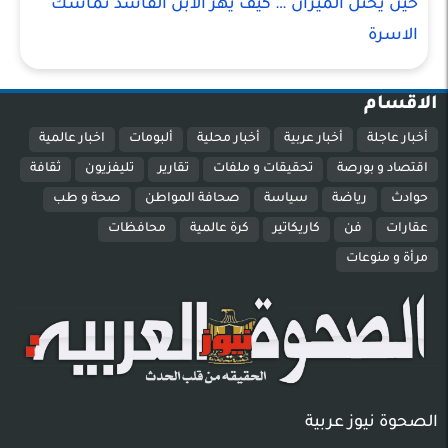
حين يختل الميزان … كيف يهز الابن الفاسد تماسك
الاسرة
الاقسام
أخبار عاجلة
أخبار عربية
أخبار محلية
ألبومات
اخبار عالمية
اقتصاد و بورصة
تحقيقات و ملفات
تقارير
تليفزيون
ثقافة
حوادث
رياضة
سياسة
صحافة المواطن
صحة و طب
عقارات
فن
كاريكاتير
كرة عالمية
محافظات
مرأة و منوعات
الصحوة نيوز عربية