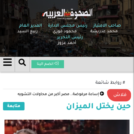
صاحب الامتياز
رئيس مجلس الادارة
المدير العام
محمد عدريشة
محمود فوزي
ربيع السيد
رئيس التحرير
أحمد عزوز
انضم الينا
# روابط شائعة
إساءة مرفوضة.. مصر أكبر من محاولات التشويه
فلاش
حين يختل الميزان
متابعة