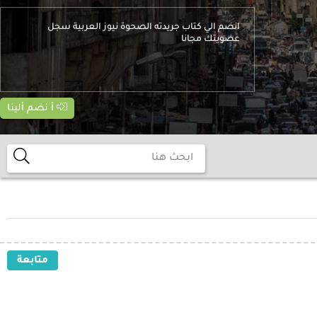
انضم الي كتاب جريدته الصحوة نيوز العربية سجل
عضويتك مجانا
أ نضم ألينا
متابعة