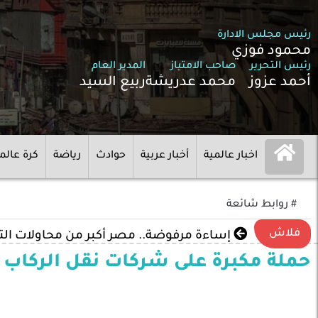
رئيس مجلس الادارة
محمود فوزي
رئيس التحرير
صاحب الامتياز
المدير العام
أحمد عزوز
محمد عدريشة
ربيع السيد
اخبار عالمية
أخبار عربية
حوادث
رياضة
كرة عالم
# روابط شائعة
فلاش
إساءة مرفوضة.. مصر أكبر من محاولات ال
حملة مكبرة على شركات نقل الركاب 