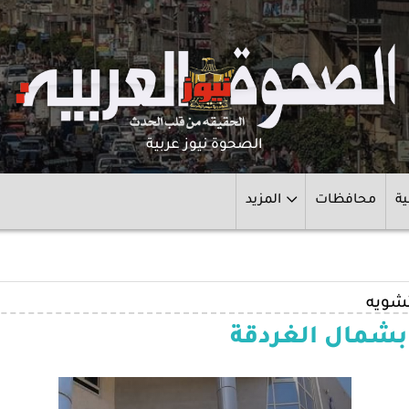
الصحوة نيوز عربية
ية
محافظات
المزيد
تشويه
بشمال الغردقة