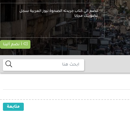
انضم الي كتاب جريدته الصحوة نيوز العربية سجل
عضويتك مجانا
أ نضم ألينا
متابعة