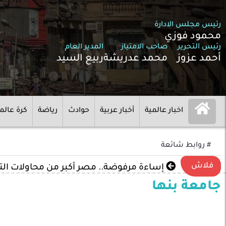
رئيس مجلس الادارة
محمود فوزي
رئيس التحرير
صاحب الامتياز
المدير العام
أحمد عزوز
محمد عدريشة
ربيع السيد
اخبار عالمية
أخبار عربية
حوادث
رياضة
كرة عالم
# روابط شائعة
فلاش
إساءة مرفوضة.. مصر أكبر من محاولات ال
جامعة بنها