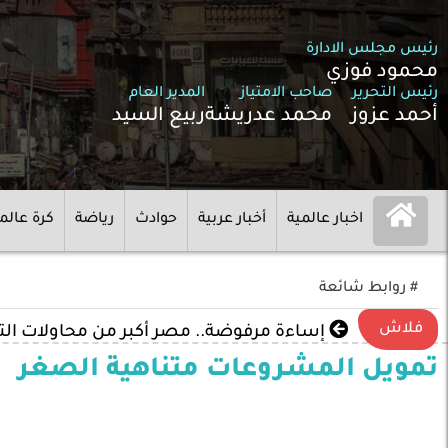
رئيس مجلس الادارة
محمود فوزي
رئيس التحرير
صاحب الامتياز
المدير العام
أحمد عزوز
محمد عدريشة
ربيع السيد
اخبار عالمية
أخبار عربية
حوادث
رياضة
كرة عالم
# روابط شائعة
فلاش
إساءة مرفوضة.. مصر أكبر من محاولات ال
تمويل المشروعات متناهية الصغر