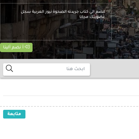
انضم الي كتاب جريدته الصحوة نيوز العربية سجل
عضويتك مجانا
أ نضم ألينا
متابعة