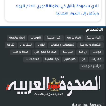
نادي سموحة يتألق في بطولة الدوري العام للرواد
ويتأهل إلى الأدوار النهائية
الاقسام
أخبار عاجلة
أخبار عربية
أخبار محلية
ألبومات
اخبار عالمية
اقتصاد و بورصة
تحقيقات و ملفات
تقارير
تليفزيون
ثقافة
حوادث
رياضة
سياسة
صحافة المواطن
صحة و طب
عقارات
فن
كاريكاتير
كرة عالمية
محافظات
مرأة و منوعات
الصحوة نيوز عربية