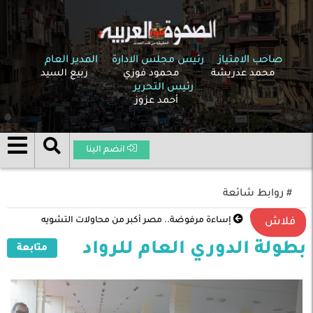
صاحب الامتياز
رئيس مجلس الادارة
المدير العام
محمد عدريشة
محمود فوزي
ربيع السيد
رئيس التحرير
أحمد عزوز
انضم الينا
# روابط شائعة
إساءة مرفوضة.. مصر أكبر من محاولات التشويه
فلاش
بطولة الدوري العام للرواد
متابعة