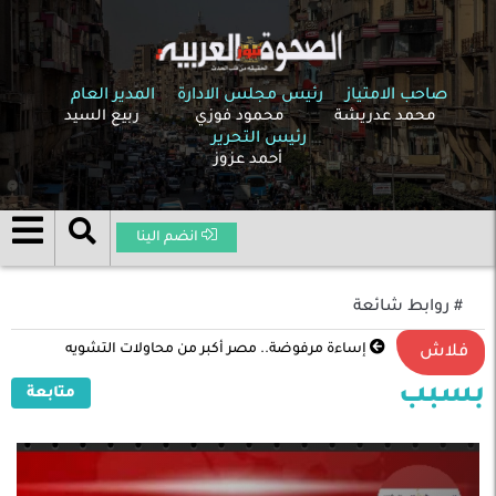
صاحب الامتياز
رئيس مجلس الادارة
المدير العام
محمد عدريشة
محمود فوزي
ربيع السيد
رئيس التحرير
أحمد عزوز
انضم الينا
# روابط شائعة
إساءة مرفوضة.. مصر أكبر من محاولات التشويه
فلاش
بسبب
متابعة