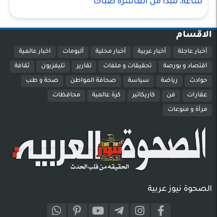
ساعه، لتبدأ من العاشرة صباحا
الاقسام
أخبار عاجلة
أخبار عربية
أخبار محلية
ألبومات
اخبار عالمية
اقتصاد و بورصة
تحقيقات و ملفات
تقارير
تليفزيون
ثقافة
حوادث
رياضة
سياسة
صحافة المواطن
صحة و طب
عقارات
فن
كاريكاتير
كرة عالمية
محافظات
مرأة و منوعات
الصحوة نيوز عربية