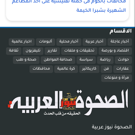
مخالفات بالكوم فى حملة تفتيشية على احد المطاعم
الشهيرة بشبرا الخيمة
الاقسام
أخبار عاجلة
أخبار عربية
أخبار محلية
ألبومات
اخبار عالمية
اقتصاد و بورصة
تحقيقات و ملفات
تقارير
تليفزيون
ثقافة
حوادث
رياضة
سياسة
صحافة المواطن
صحة و طب
عقارات
فن
كاريكاتير
كرة عالمية
محافظات
مرأة و منوعات
الصحوة نيوز عربية