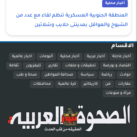
أخبار محلية
المنطقة الجنوبية العسكرية تنظم لقاء مع عدد من
الشيوخ والعواقل بمدينتى حلايب وشلاتين
الاقسام
أخبار عاجلة
أخبار عربية
أخبار محلية
ألبومات
اخبار عالمية
اقتصاد و بورصة
تحقيقات و ملفات
تقارير
تليفزيون
ثقافة
حوادث
رياضة
سياسة
صحافة المواطن
صحة و طب
عقارات
فن
كاريكاتير
كرة عالمية
محافظات
مرأة و منوعات