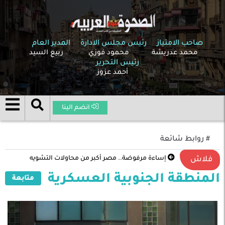
صاحب الامتياز
رئيس مجلس الادارة
المدير العام
محمد عدريشة
محمود فوزي
ربيع السيد
رئيس التحرير
أحمد عزوز
انضم الينا
# روابط شائعة
إساءة مرفوضة.. مصر أكبر من محاولات التشويه
فلاش
المنطقة الجنوبية العسكرية
متابعة