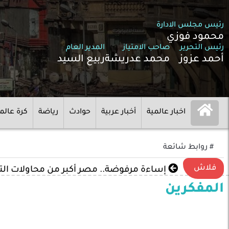
رئيس مجلس الادارة
محمود فوزي
رئيس التحرير
صاحب الامتياز
المدير العام
أحمد عزوز
محمد عدريشة
ربيع السيد
اخبار عالمية
أخبار عربية
حوادث
رياضة
كرة عالم
# روابط شائعة
فلاش
إساءة مرفوضة.. مصر أكبر من محاولات ال
المفكرين