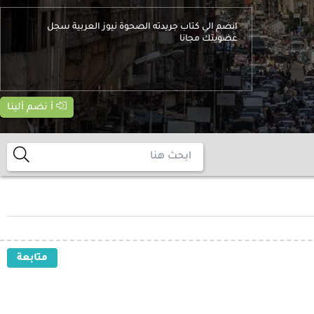
انضم الي كتاب جريدته الصحوة نيوز العربية سجل
عضويتك مجانا
أ نضم ألينا
متابعة