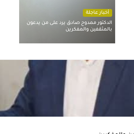
أخبار عاجلة
الدكتور ممدوح صادق يرد على من يدعون
بالمثقفين والمفكرين