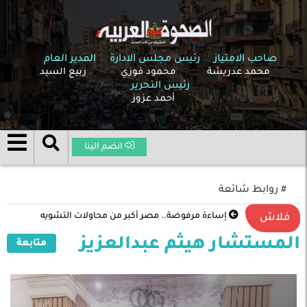
صاحب الامتياز
رئيس مجلس الادارة
المدير العام
محمد عدريشة
محمود فوزي
ربيع السيد
رئيس التحرير
أحمد عزوز
انضم الينا
# روابط شائعة
إساءة مرفوضة.. مصر أكبر من محاولات التشويه
فلاش
المستشار هيثم عبدالعزيز
متابعة