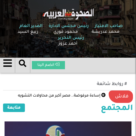
صاحب الامتياز
رئيس مجلس الادارة
المدير العام
محمد عدريشة
محمود فوزي
ربيع السيد
رئيس التحرير
أحمد عزوز
انضم الينا
# روابط شائعة
إساءة مرفوضة.. مصر أكبر من محاولات التشويه
فلاش
المجتمع
متابعة