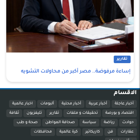
تقارير
إساءة مرفوضة.. مصر أكبر من محاولات التشويه
الاقسام
أخبار عاجلة
أخبار عربية
أخبار محلية
ألبومات
اخبار عالمية
اقتصاد و بورصة
تحقيقات و ملفات
تقارير
تليفزيون
ثقافة
حوادث
رياضة
سياسة
صحافة المواطن
صحة و طب
عقارات
فن
كاريكاتير
كرة عالمية
محافظات