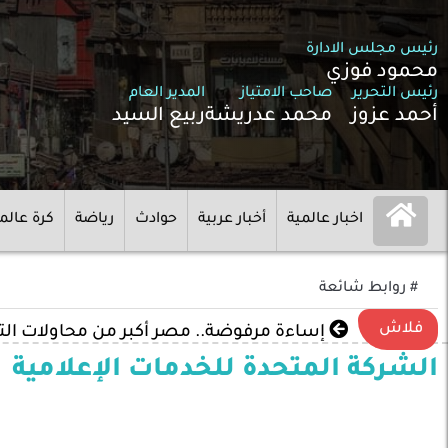
رئيس مجلس الادارة
محمود فوزي
رئيس التحرير
صاحب الامتياز
المدير العام
أحمد عزوز
محمد عدريشة
ربيع السيد
اخبار عالمية
أخبار عربية
حوادث
رياضة
كرة عالم
# روابط شائعة
فلاش
إساءة مرفوضة.. مصر أكبر من محاولات ال
الشركة المتحدة للخدمات الإعلامية