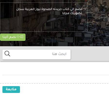
انضم الي كتاب جريدته الصحوة نيوز العربية سجل
عضويتك مجانا
أ نضم ألينا
متابعة