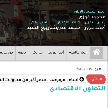
رئيس مجلس الادارة
محمود فوزي
رئيس التحرير
صاحب الامتياز
المدير العام
أحمد عزوز
محمد عدريشة
ربيع السيد
اخبار عالمية
أخبار عربية
حوادث
رياضة
كرة عالم
# روابط شائعة
فلاش
إساءة مرفوضة.. مصر أكبر من محاولات ال
التعاون الاقتصادى