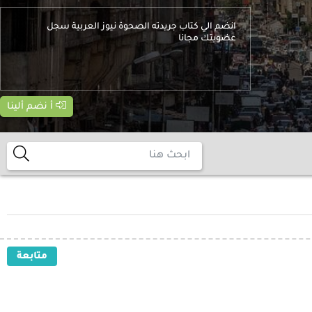
انضم الي كتاب جريدته الصحوة نيوز العربية سجل
عضويتك مجانا
أ نضم ألينا
متابعة