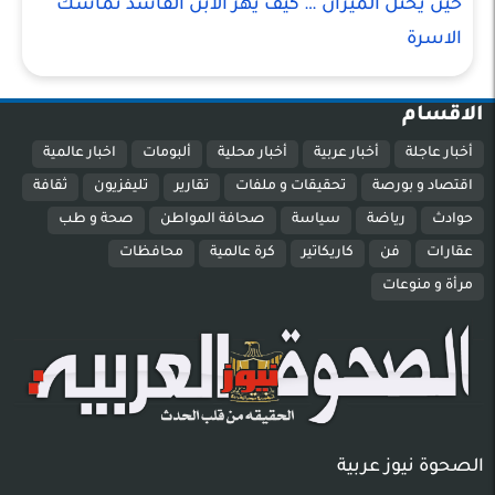
حين يختل الميزان … كيف يهز الابن الفاسد تماسك
الاسرة
الاقسام
أخبار عاجلة
أخبار عربية
أخبار محلية
ألبومات
اخبار عالمية
اقتصاد و بورصة
تحقيقات و ملفات
تقارير
تليفزيون
ثقافة
حوادث
رياضة
سياسة
صحافة المواطن
صحة و طب
عقارات
فن
كاريكاتير
كرة عالمية
محافظات
مرأة و منوعات
الصحوة نيوز عربية