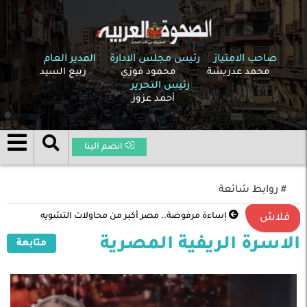
صاحب الامتياز
رئيس مجلس الادارة
المدير العام
محمد عدريشة
محمود فوزي
ربيع السيد
رئيس التحرير
أحمد عزوز
انضم الينا
# روابط شائعة
إساءة مرفوضة.. مصر أكبر من محاولات التشويه
فلاش
الاسرة الريفية المصرية
متابعة