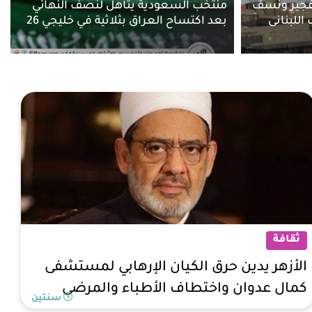
تفجير ونسف
منتخب السعودية يتأهل لنصف النهائي
اللبنانى
بعد اكتساح العراق بثلاثية في خليجي 26
ثقافة
الأزهر يدين حرق الكيان الإرهابي لمستشفى
كمال عدوان واختطاف الأطباء والمرضى
سنتين