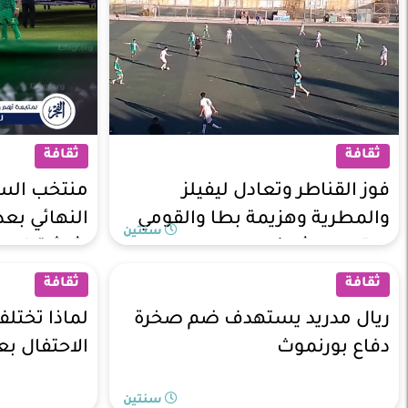
ثقافة
ثقافة
فوز القناطر وتعادل ليفيلز
منتخب الس
والمطرية وهزيمة بطا والقومي
النهائي بعد
سنتين
بالقسم الثالث
بثلاثية في خ
ثقافة
ثقافة
ريال مدريد يستهدف ضم صخرة
لماذا تختل
دفاع بورنموث
الاحتفال بع
سنتين