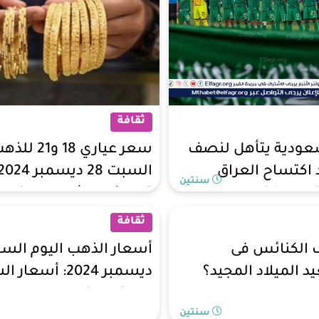
ثقافة
عودية يتأهل لنصف
سعر عياري 18 
 اكتساح العراق
سنتين
ليجي 26
تحديث مباشر للمصنعية
والدمغة
ثقافة
ف الكنائس فى
يد الميلاد المجيد؟
ديسمبر 2024: أسعا
والجنيه الذهب
سنتين