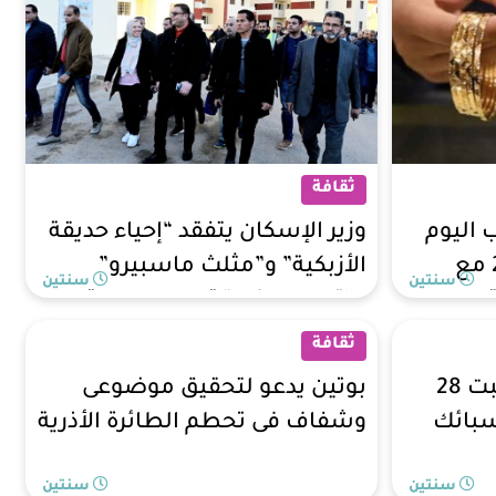
ثقافة
و21 للذهب اليوم
وزير الإسكان يتفقد “إحياء حديقة
السبت 28 ديسمبر 2024 مع
الأزبكية” و”مثلث ماسبيرو”
سنتين
سنتين
و”تطوير منطقة مطار إمبابة”
ثقافة
أسعار الذهب اليوم السبت 28
بوتين يدعو لتحقيق موضوعى
ر السبائك
وشفاف فى تحطم الطائرة الأذرية
سنتين
سنتين