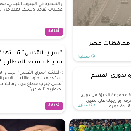
والقنطرة في الجنوب اللبناني، ب
عمليات تفجير ونسف لعدد من الم
ثقافة
“سرايا القدس” تستهدف ا
سنتين
محيط مسجد العطار بـ “
> أعلنت "سرايا القدس" الجناح 
ة بدوري القسم
استهداف الجنود والآليات الإسرا
أقصى جنوب قطاع غزة. وقالت"سر
بصواريخ "الهاون"...
 مجموعة الجيزة من دورى
ف ابو رجيلة على نظيره
سنتين
ثقافة
يادة عمرو..