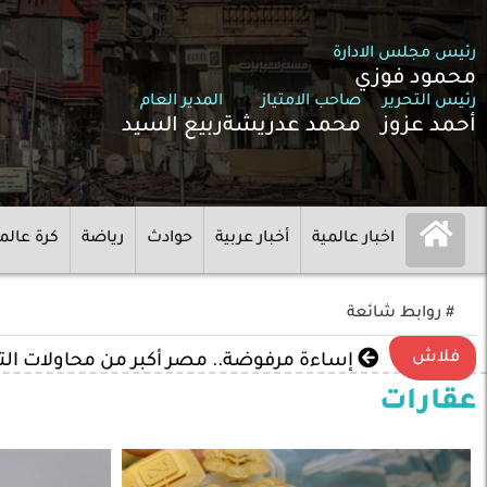
رئيس مجلس الادارة
محمود فوزي
رئيس التحرير
صاحب الامتياز
المدير العام
أحمد عزوز
محمد عدريشة
ربيع السيد
اخبار عالمية
أخبار عربية
حوادث
رياضة
كرة عالم
# روابط شائعة
فلاش
إساءة مرفوضة.. مصر أكبر من محاولات ال
عقارات