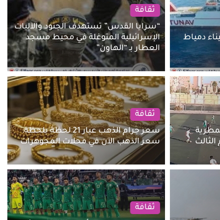
ثقافة
“سرايا القدس” تستهدف الجنود والآليات
بميناء دمياط
الإسرائيلية المتوغلة في محيط مسجد
العطار بـ “الهاون”
ثقافة
لمطرية
سعر جرام الذهب عيار 21 لحظة بلحظة:
الثالث
سعر الذهب الآن في محلات المجوهرات
ثقافة