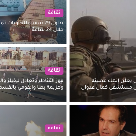
ثقافة
تداول 29 سفينة للحاويات 
خلال 24 ساعة
ثقافة
 يعلن إنهاء عمليته
فوز القناطر وتعادل ليفيلز وا
ى مستشفى كمال عدوان
وهزيمة بطا والقومي بالقسم 
ثقافة