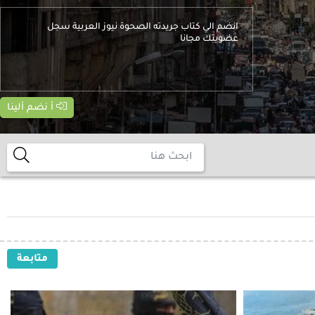
انضم الي كتاب جريدته الصحوة نيوز العربية سجل
عضويتك مجانا
أ نضم ألينا
متابعة