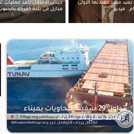
عيد ميلاد حفيدتها الأولى
جيش الاحتلال ينفذ عمليات 
م.. فيديو
منازل فى بلدة كفركلا بالجنوب 
تداول 29 سفينة للحاويات بميناء
دمياط خلال 24 ساعة