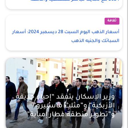
ثقافة
أسعار الذهب اليوم السبت 28 ديسمبر 2024: أسعار
السبائك والجنيه الذهب
وزير الإسكان يتفقد “إحياء حديقة
الأزبكية” و”مثلث ماسبيرو”
و”تطوير منطقة مطار إمبابة”