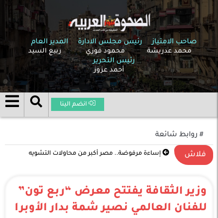
صاحب الامتياز
رئيس مجلس الادارة
المدير العام
محمد عدريشة
محمود فوزي
ربيع السيد
رئيس التحرير
أحمد عزوز
انضم الينا
# روابط شائعة
تصعيد غير مسبوق في الشرق الأوسط .. الحرب بين
فلاش
الولايات المتحدة وإسرائيل وإيران تدخل مرحلة خطيرة
وزير الثقافة يفتتح معرض “ربع تون”
للفنان العالمي نصير شمة بدار الأوبرا