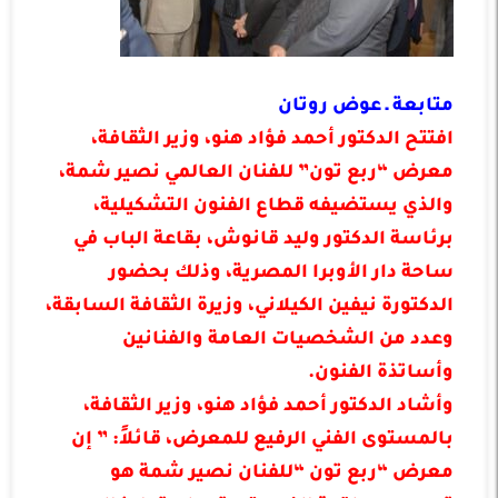
متابعة ـ عوض روتان
افتتح الدكتور أحمد فؤاد هنو، وزير الثقافة،
معرض “ربع تون” للفنان العالمي نصير شمة،
والذي يستضيفه قطاع الفنون التشكيلية،
برئاسة الدكتور وليد قانوش، بقاعة الباب في
ساحة دار الأوبرا المصرية، وذلك بحضور
الدكتورة نيفين الكيلاني، وزيرة الثقافة السابقة،
وعدد من الشخصيات العامة والفنانين
وأساتذة الفنون.
وأشاد الدكتور أحمد فؤاد هنو، وزير الثقافة،
بالمستوى الفني الرفيع للمعرض، قائلاً: ” إن
معرض “ربع تون “للفنان نصير شمة هو