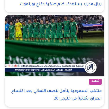
ريال مدريد يستهدف ضم صخرة دفاع بورنموث
ثقافة
منتخب السعودية يتأهل لنصف النهائي بعد اكتساح
العراق بثلاثية في خليجي 26