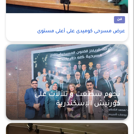
فن
عرض مسرحى كوميدى على أعلى مستوى
نجوم سطعت و تلألأت على
كورنيش الإسكندرية
فن