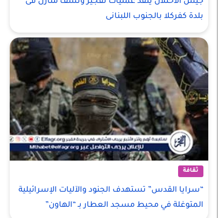
جيش الاحتلال ينفذ عمليات تفجير ونسف منازل فى
بلدة كفركلا بالجنوب اللبنانى
ثقافة
“سرايا القدس” تستهدف الجنود والآليات الإسرائيلية
المتوغلة في محيط مسجد العطار بـ “الهاون”