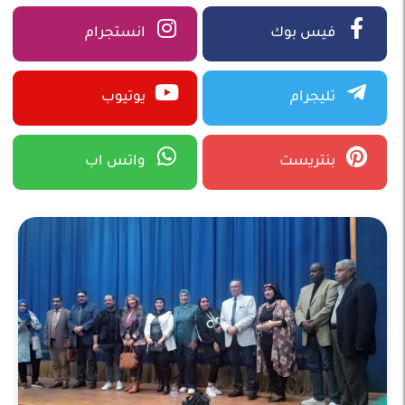
فيس بوك
انستجرام
تليجرام
يوتيوب
بنتريست
واتس اب