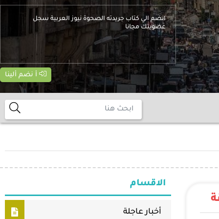
انضم الي كتاب جريدته الصحوة نيوز العربية سجل
عضويتك مجانا
أ نضم ألينا
الاقسام
ة
أخبار عاجلة