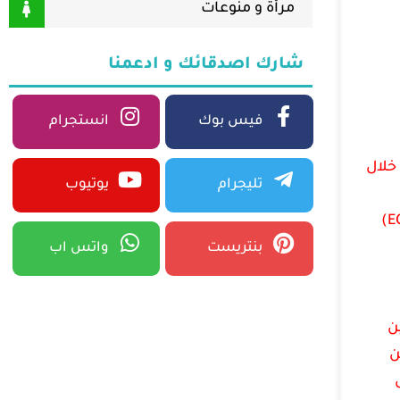
مرأة و منوعات
شارك اصدقائك و ادعمنا
فيس بوك
انستجرام
خلال
تليجرام
يوتيوب
الرئيس عبد الفتاح السيسي، تضمنت دعوة رسمية للرئيس القبرصي لحضور مؤتمر ومعرض مصر الدولي للطاقة (EGYPES)
بنتريست
واتس اب
ين
ن