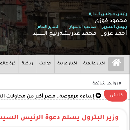
رئيس مجلس الادارة
محمود فوزي
رئيس التحرير
صاحب الامتياز
المدير العام
أحمد عزوز
محمد عدريشة
ربيع السيد
اخبار عالمية
أخبار عربية
حوادث
رياضة
كرة عالم
# روابط شائعة
فلاش
إساءة مرفوضة.. مصر أكبر من محاولات ال
وزير البترول يسلم دعوة الرئيس الس