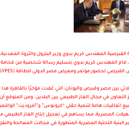
برصية المهندس كريم بدوي وزير البترول والثروة المعدنية، 
قاء، قام المهندس كريم بدوي بتسليم رسالة شخصية من فخامة
لاثي بين مصر وقبرص واليونان، التي عُقدت مؤخرًا بالقاهرة هذا
لتعاون في مجال الغاز الطبيعي بين البلدين. ومن المتوقع أن
رض ومؤتمر مصر الدولي للطاقة (EGYPES) توقيع اتفاقيات هامة لتنمية حقلي “كرونوس” و”أفروديت” الواقع
هيلات المصرية، مما يساهم في تعجيل إنتاج الغاز الطبيعي م
 البنية التحتية المصرية المتطورة في مجالات المعالجة والنقل