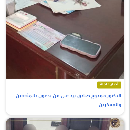
أخبار عاجلة
الدكتور ممدوح صادق يرد على من يدعون بالمثقفين
والمفكرين