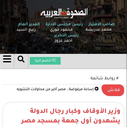
صاحب الامتياز
رئيس مجلس الادارة
المدير العام
محمد عدريشة
محمود فوزي
ربيع السيد
رئيس التحرير
أحمد عزوز
انضم الينا
# روابط شائعة
تصعيد غير مسبوق في الشرق الأوسط .. الحرب بين
فلاش
الولايات المتحدة وإسرائيل وإيران تدخل مرحلة خطيرة
وزير الأوقاف وكبار رجال الدولة
يشهدون أول جمعة بمسجد مصر