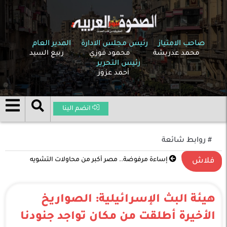
صاحب الامتياز
رئيس مجلس الادارة
المدير العام
محمد عدريشة
محمود فوزي
ربيع السيد
رئيس التحرير
أحمد عزوز
انضم الينا
# روابط شائعة
إساءة مرفوضة.. مصر أكبر من محاولات التشويه
فلاش
هيئة البث الإسرائيلية: الصواريخ
الأخيرة أطلقت من مكان تواجد جنودنا