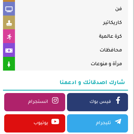
فن
كاريكاتير
كرة عالمية
محافظات
مرأة و منوعات
شارك اصدقائك و ادعمنا
فيس بوك
انستجرام
تليجرام
يوتيوب