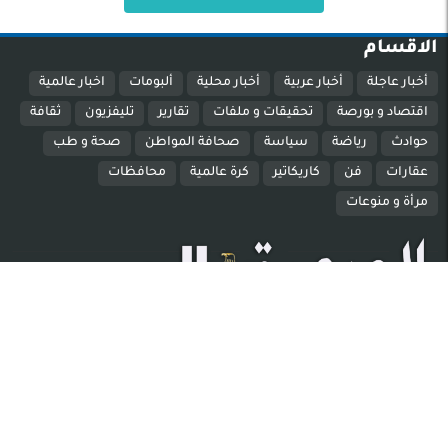
الاقسام
أخبار عاجلة
أخبار عربية
أخبار محلية
ألبومات
اخبار عالمية
اقتصاد و بورصة
تحقيقات و ملفات
تقارير
تليفزيون
ثقافة
حوادث
رياضة
سياسة
صحافة المواطن
صحة و طب
عقارات
فن
كاريكاتير
كرة عالمية
محافظات
مرأة و منوعات
الصحوة نيوز عربية