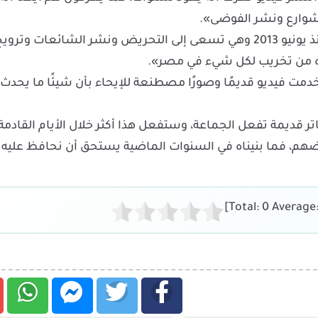
لشوارع ونشر الفوضى».
واستطرد: «لا جديد فيما تفعله الجماعة الإرهابية، فهي منذ يونيو 2013 وهي تسعى إلى التحريض ونشر الشائعات وترو
ريده من تخريب لكل شيء في مصر».
خدمت فيديو قديمًا وصورًا مصطنعة للإيحاء بأن شيئًا ما يحدث
اتر قديمة تفعل الجماعة، وستفعل هذا أكثر خلال الأيام القادمة،
يضهم، فما بنيناه في السنوات الماضية يستحق أن نحافظ عليه لأ
]
0
Average