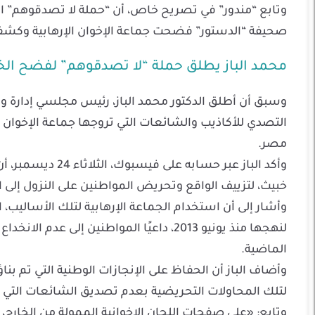
وتابع “مندور” في تصريح خاص، أن “حملة لا تصدقوهم” الت
صحيفة “الدستور” فضحت جماعة الإخوان الإرهابية وكشفت 
محمد الباز يطلق حملة “لا تصدقوهم” لفضح الخ
وسبق أن أطلق الدكتور محمد الباز، رئيس مجلسي إدارة و
التصدي للأكاذيب والشائعات التي تروجها جماعة الإخوان ا
مصر.
وأكد الباز عبر حس
خبيث، لتزييف الواقع وتحريض المواطنين على النزول إلى 
وأشار إلى أن استخدام الجماعة الإرهابية لتلك الأساليب،
لنهجها منذ يونيو 2013، داعيًا المواطنين إ
الماضية.
وأضاف الباز أن الحفاظ على الإنجازات الوطنية التي تم ب
لتلك المحاولات التحريضية بعدم تصديق الشائعات التي 
وتابع: «على صفحات اللجان الإخوانية الممولة من الخارج،