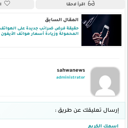
اقرأ لاحقا
ا
المقال السابق
حقيقة فرض ضرائب جديدة على الهواتف
المحمولة وزيادة أسعار هواتف الأيفون
sahwanews
administrator
إرسال تعليقك عن طريق :
إسمك الكريم