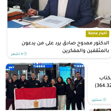
أخبار عاجلة
الدكتور ممدوح صادق يرد على من يدعون
بالمثقفين والمفكرين
9 أشهر
كتاب
يُسجل باليوم العاشر (364.321)
سنتين