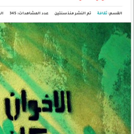
القسم:
ثقافة
تم النشر منذسنتين
عدد المشاهدات: 345
ال