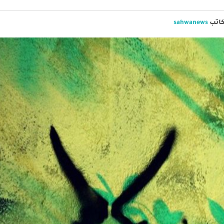
كاتب
sahwanews