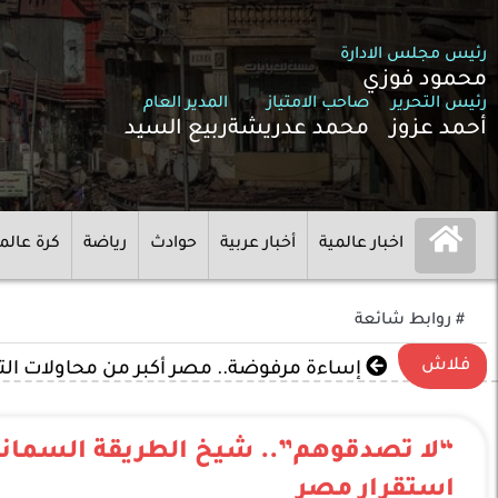
رئيس مجلس الادارة
محمود فوزي
رئيس التحرير
صاحب الامتياز
المدير العام
أحمد عزوز
محمد عدريشة
ربيع السيد
اخبار عالمية
أخبار عربية
حوادث
رياضة
كرة عالم
# روابط شائعة
فلاش
إساءة مرفوضة.. مصر أكبر من محاولات ال
“لا تصدقوهم”.. شيخ الطريقة السماني
استقرار مصر