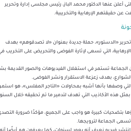
ى أعلن عنها الدكتور محمد الباز، رئيس مجلسى إدارة وتحرير
عن حقيقتهم الإرهابية والتخريبية.
ونة
تحرير «الدستور»، حملة جديدة بعنوان «لا تصدقوهم» بهدف
لإرهابية، التي تسعى لإثارة الفوضى والتحريض على التخريب في
ابه على فيسبوك، الثلاثاء 24 ديسمبر، أن الجماعة تستمر في استغلال الفيديوهات والصور القديمة
الشوارع، بهدف زعزعة الاستقرار ونشر الفوضى.
 التي وصفها بأنها أشبه بمحاولات «التاجر المفلس»، هو استمرا
لى عدم الانخداع بمثل هذه الأكاذيب التي تهدف لتدمير ما تم تحقيقه خلال السن
ناؤها بتضحيات كبيرة هو واجب على الجميع، مؤكدًا ضرورة التصد
تسعى الجماعة لترويجها.
 انتشر فيديو نعرف أنه يعود لسنوات، كما يعرفون هم أيضًا أنه