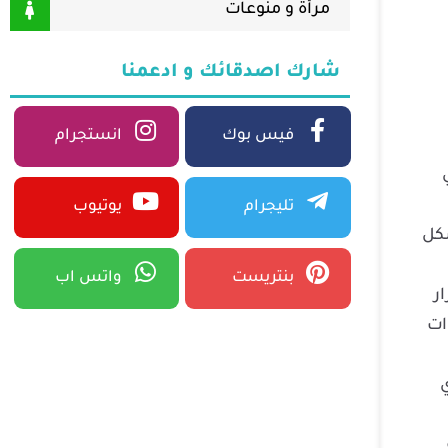
مرأة و منوعات
شارك اصدقائك و ادعمنا
فيس بوك
انستجرام
تليجرام
يوتيوب
 بشكل
بنتريست
واتس اب
ر
وات
ي