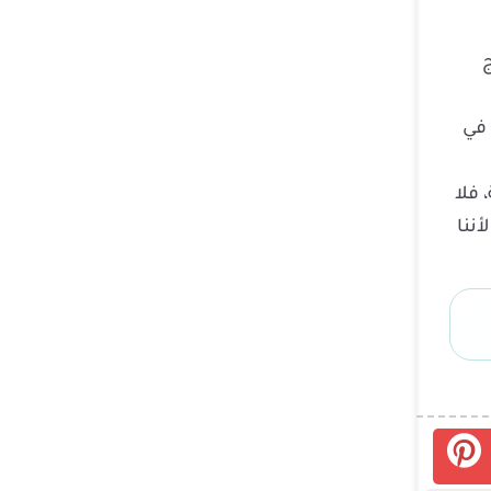
يج
 في
 فلا
ننا