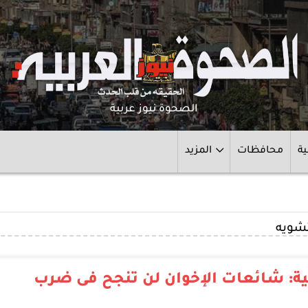
الصحوة نيوز عربية
ية
محافظات
المزيد
تشويه
ة: شائعات الإخوان لن تنجح فى ضرب