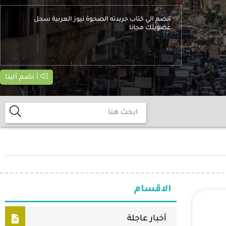
انضم الي كتاب جريدته الصحوة نيوز العربية سجل
عضويتك مجانا
أ نضم ألينا
الاقسام
أخبار عاجلة