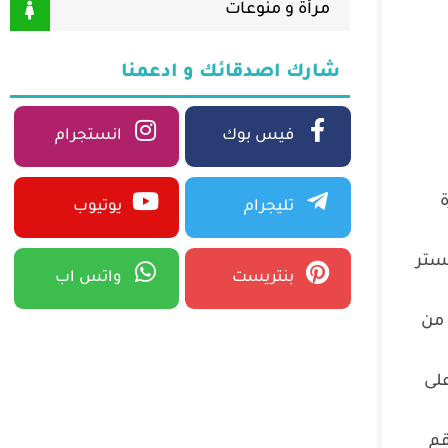
مرأة و منوعات
شارك اصدقائك و ادعمنا
فيس بوك
انستجرام
ي صدارة
تليجرام
يوتيوب
يستر
بنتريست
واتس اب
 من
على
رقم