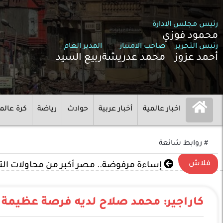
رئيس مجلس الادارة
محمود فوزي
رئيس التحرير
صاحب الامتياز
المدير العام
أحمد عزوز
محمد عدريشة
ربيع السيد
اخبار عالمية
أخبار عربية
حوادث
رياضة
كرة عالم
# روابط شائعة
فلاش
إساءة مرفوضة.. مصر أكبر من محاولات ال
كاراجير: محمد صلاح لديه فرصة عظيمة ل