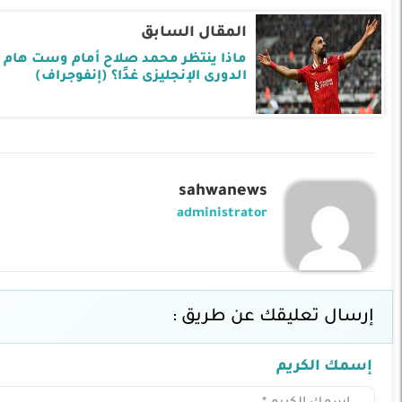
المقال السابق
ماذا ينتظر محمد صلاح أمام وست هام 
الدورى الإنجليزى غدًا؟ (إنفوجراف)
sahwanews
administrator
إرسال تعليقك عن طريق :
إسمك الكريم