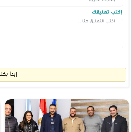
إكتب تعليقك
إبدأ بكت