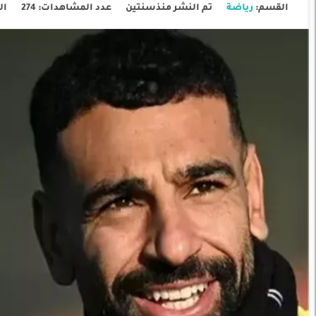
القسم:
رياضة
تم النشر منذسنتين
عدد المشاهدات: 274
ال