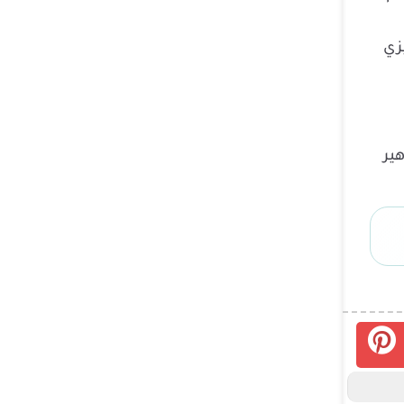
زي
ل للجماهير