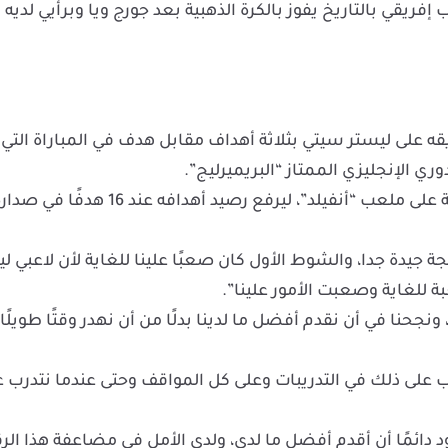
ريقي بالتاريخ يفوز بالكرة الذهبية بعد جورج ويا وبرأيي لديه
 على ليستر سيتي بثلاثة أهداف مقابل هدف في المباراة التي
كان محمد صلاح قد سجل هدفا في انتصار ليفربول بثلاثية على ملعب “أنفيلد”، ليرفع رصيد أهدافه عند 16 هدفًا ف
جيدة جدا، والشوط الأول كان صعبًا علينا للغاية لأن لاعبي ل
ة للغاية وصعبت الأمور علينا”.
نجحنا في أن نقدم أفضل ما لدينا بدلًا من أن نهدر وقتًا طويلًا
درب على ذلك في التدريبات وعلى كل المواقف وحتى عندما نتدرب 
ملعب أنفيلد علّق “أود دائمًا أن أقدم أفضل ما لدي، ولدي الأمل في مضاعفة هذا ال