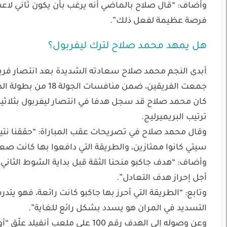
وأضاف: “قال صلاح بالماضي أنه يرغب بأن يكون ثاني لاعب إف
فرصة عظيمة لفعل ذلك”.
هل يمهد محمد صلاح لترك ليفربول؟
أبدى النجم محمد صلاح سعادته الشديدة بعد انتصار فريقه
جمعت الفريقين، ضمن منافسات الجولة 18 من بطولة الدوري الإنجليزي الممتاز “البريميرليج”.
ترتيب البريميرليج.
وقال محمد صلاح في تصريحات عقب المباراة: “حققنا نتيجة 
سيتي كانوا ممتازين، والطريقة التي دافعوا بها كانت صعب
وأضاف: “هدف جاكبو منحنا الثقة قبل بداية الشوط الثاني، و
أجل إحراز هدف التعادل”.
وتابع: “الطريقة التي أحرز بها جاكبو كانت رائعة، فهو يت
التسديد في المران هو يسدد بشكل رائع للغاية”.
وعن وصوله إلى الهدف رقم 100 على 