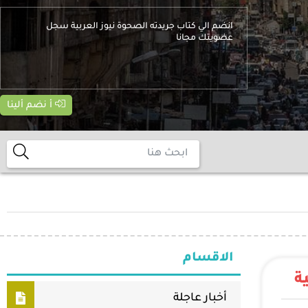
انضم الي كتاب جريدته الصحوة نيوز العربية سجل
عضويتك مجانا
أ نضم ألينا
الاقسام
ة
أخبار عاجلة