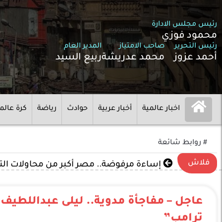
رئيس مجلس الادارة
محمود فوزي
رئيس التحرير
صاحب الامتياز
المدير العام
أحمد عزوز
محمد عدريشة
ربيع السيد
اخبار عالمية
أخبار عربية
حوادث
رياضة
كرة عالم
# روابط شائعة
فلاش
إساءة مرفوضة.. مصر أكبر من محاولات ال
ترامب”