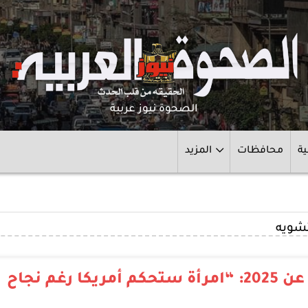
الصحوة نيوز عربية
ية
محافظات
المزيد
تشويه
عاجل – مفاجأة مدوية.. ليلى عبداللطيف عن 2025: “امرأة ستحكم أمريكا رغم نجاح