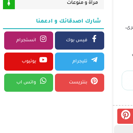
مرأة و منوعات
شارك اصدقائك و ادعمنا
برى،
فيس بوك
انستجرام
أن
تليجرام
يوتيوب
بنتريست
واتس اب