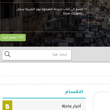
انضم الي كتاب جريدته الصحوة نيوز العربية سجل
عضويتك مجانا
أ نضم ألينا
الاقسام
أخبار عاجلة