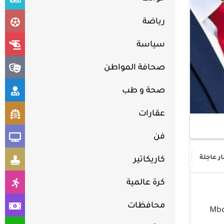
رياضة
سياسة
صحافة المواطن
صحة و طب
عقارات
فن
لطيف عن
ار عاجلة
كاريكاتير
كرة عالمية
محافظات
ات اللبنانية ليلى عبد اللطيف، ضيفة على برنامج “الحكاية” تقديم الإعلامي عمرو أديب المذاع عبر قناة “Mbc