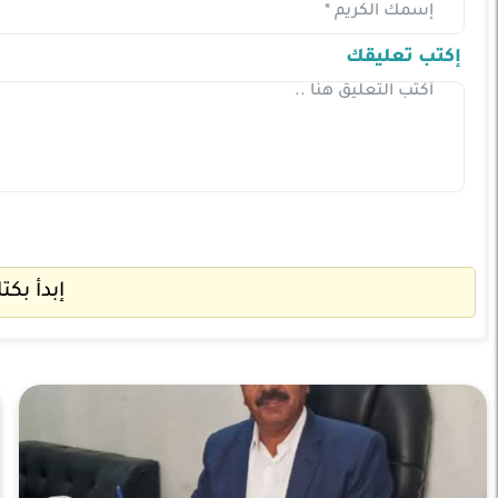
إكتب تعليقك
إبدأ بكت