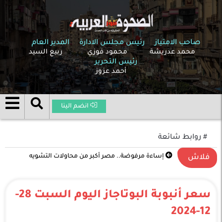
صاحب الامتياز
رئيس مجلس الادارة
المدير العام
محمد عدريشة
محمود فوزي
ربيع السيد
رئيس التحرير
أحمد عزوز
انضم الينا
# روابط شائعة
إساءة مرفوضة.. مصر أكبر من محاولات التشويه
تصعيد غير مسبوق في الشرق الأوسط .. الحرب بين
فلاش
الولايات المتحدة وإسرائيل وإيران تدخل مرحلة خطيرة
سعر أنبوبة البوتاجاز اليوم السبت 28-
12-2024