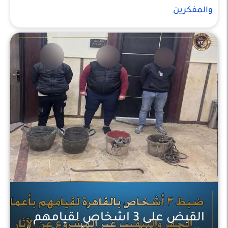
والمفكرين
القبض على 3 اشخاص لقيامهم