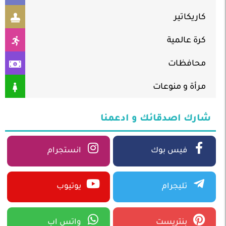
كاريكاتير
كرة عالمية
محافظات
مرأة و منوعات
شارك اصدقائك و ادعمنا
فيس بوك
انستجرام
تليجرام
يوتيوب
بنتريست
واتس اب