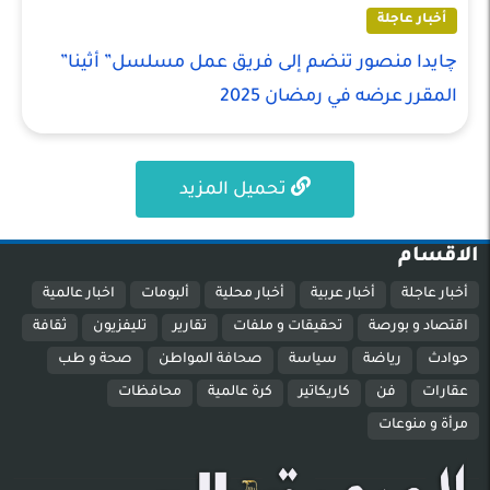
أخبار عاجلة
چايدا منصور تنضم إلى فريق عمل مسلسل” أثينا”
المقرر عرضه في رمضان 2025
تحميل المزيد
الاقسام
أخبار عاجلة
أخبار عربية
أخبار محلية
ألبومات
اخبار عالمية
اقتصاد و بورصة
تحقيقات و ملفات
تقارير
تليفزيون
ثقافة
حوادث
رياضة
سياسة
صحافة المواطن
صحة و طب
عقارات
فن
كاريكاتير
كرة عالمية
محافظات
مرأة و منوعات