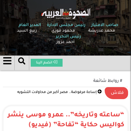
صاحب الامتياز
رئيس مجلس الادارة
المدير العام
محمد عدريشة
محمود فوزي
ربيع السيد
رئيس التحرير
أحمد عزوز
انضم الينا
# روابط شائعة
إساءة مرفوضة.. مصر أكبر من محاولات التشويه
فلاش
“ساعته وتاريخه”.. عمرو موسى ينشر
كواليس حكاية “تفاحة” (فيديو)