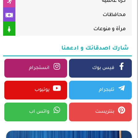
كرة عالمية
محافظات
مرأة و منوعات
شارك اصدقائك و ادعمنا
فيس بوك
انستجرام
تليجرام
يوتيوب
بنتريست
واتس اب