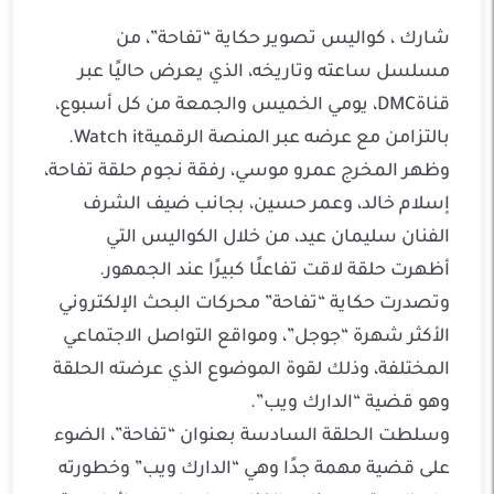
شارك ، كواليس تصوير حكاية “تفاحة”، من
مسلسل ساعته وتاريخه، الذي يعرض حاليًا عبر
قناةDMC، يومي الخميس والجمعة من كل أسبوع،
بالتزامن مع عرضه عبر المنصة الرقميةWatch it.
وظهر المخرج عمرو موسي، رفقة نجوم حلقة تفاحة،
إسلام خالد، وعمر حسين، بجانب ضيف الشرف
الفنان سليمان عيد، من خلال الكواليس التي
أظهرت حلقة لاقت تفاعلًا كبيرًا عند الجمهور.
وتصدرت حكاية “تفاحة” محركات البحث الإلكتروني
الأكثر شهرة “جوجل”، ومواقع التواصل الاجتماعي
المختلفة، وذلك لقوة الموضوع الذي عرضته الحلقة
وهو قضية “الدارك ويب”.
وسلطت الحلقة السادسة بعنوان “تفاحة”، الضوء
على قضية مهمة جدًا وهي “الدارك ويب” وخطورته