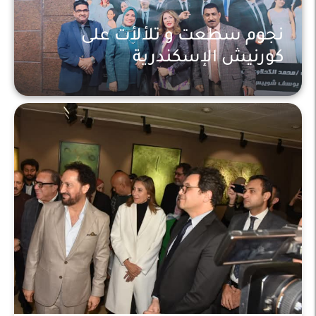
نجوم سطعت و تلألأت على
كورنيش الإسكندرية
فن