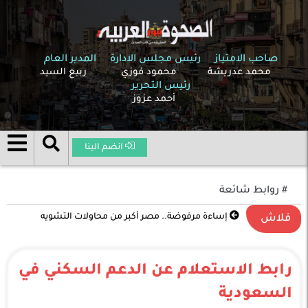
صاحب الامتياز
رئيس مجلس الادارة
المدير العام
محمد عدريشة
محمود فوزي
ربيع السيد
رئيس التحرير
أحمد عزوز
انضم الينا
# روابط شائعة
تصعيد غير مسبوق في الشرق الأوسط .. الحرب بين
فلاش
الولايات المتحدة وإسرائيل وإيران تدخل مرحلة خطيرة
رابط الاستعلام عن الدعم السكني في
السعودية