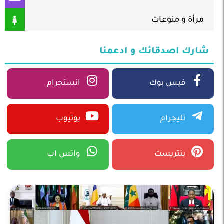
مرأة و منوعات
شارك اصدقائك و ادعمنا
فيس بوك
انستجرام
تليجرام
يوتيوب
بنتريست
واتس اب