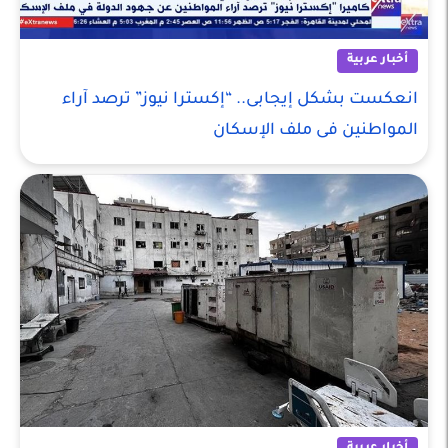
أخبار عربية
انعكست بشكل إيجابى.. “إكسترا نيوز” ترصد آراء
المواطنين فى ملف الإسكان