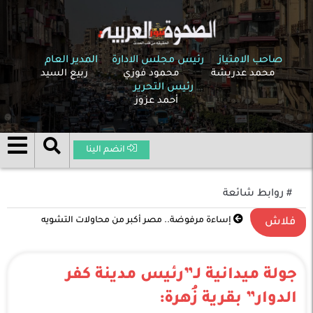
صاحب الامتياز
رئيس مجلس الادارة
المدير العام
محمد عدريشة
محمود فوزي
ربيع السيد
رئيس التحرير
أحمد عزوز
انضم الينا
# روابط شائعة
إساءة مرفوضة.. مصر أكبر من محاولات التشويه
فلاش
جولة ميدانية لـ”رئيس مدينة كفر
الدوار” بقرية زُهرة: