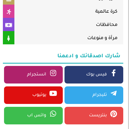
كرة عالمية
محافظات
مرأة و منوعات
شارك اصدقائك و ادعمنا
فيس بوك
انستجرام
تليجرام
يوتيوب
بنتريست
واتس اب