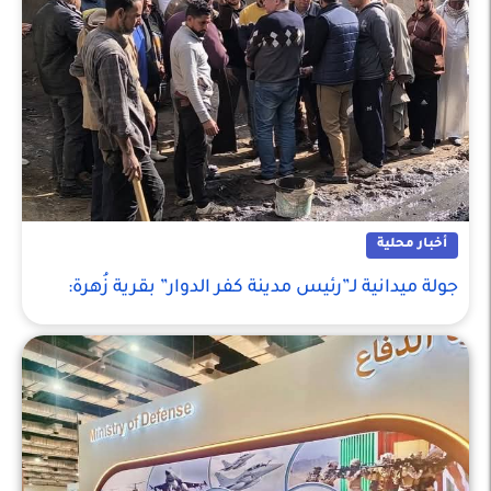
أخبار محلية
جولة ميدانية لـ”رئيس مدينة كفر الدوار” بقرية زُهرة: