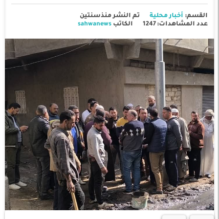
القسم:
أخبار محلية
تم النشر منذسنتين
عدد المشاهدات: 1247
الكاتب
sahwanews