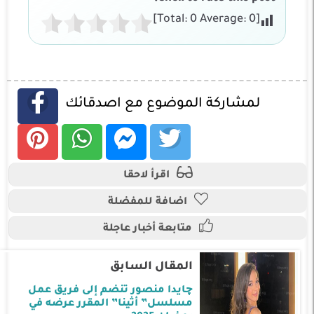
]
0
Average:
0
[Total:
لمشاركة الموضوع مع اصدقائك
اقرأ لاحقا
اضافة للمفضلة
متابعة أخبار عاجلة
المقال السابق
چايدا منصور تنضم إلى فريق عمل
مسلسل” أثينا” المقرر عرضه في