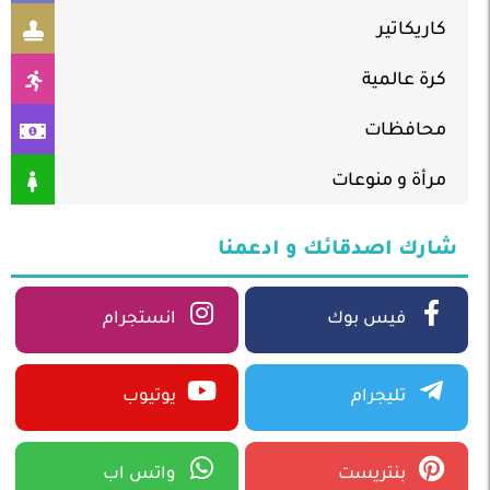
كاريكاتير
كرة عالمية
محافظات
مرأة و منوعات
شارك اصدقائك و ادعمنا
فيس بوك
انستجرام
تليجرام
يوتيوب
بنتريست
واتس اب