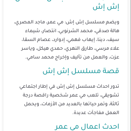
إش إش
ويضم مسلسل إش إش: مي عمر، ماجد المصري،
هالة صدقي، محمد الشرنوبي، انتصار، شيماء
سيف، دينا، إيهاب فهمي، إدوارد، عصام السقا،
علاء مرسي، طارق النهري، حمدي هيكل، وياسر
عزت، والعمل من تأليف وإخراج محمد سامي.
قصة مسلسل إش إش
تدور احداث مسلسل إش إش في إطار اجتماعي
تشويقي، تلعب مي عمر شخصية راقصة درجة
ثالثة، وتمر حياتها بالعديد من الأزمات، ويحمل
العمل مفاجآت عديدة.
احدث اعمال مي عمر