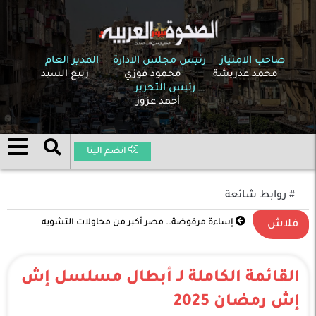
صاحب الامتياز
رئيس مجلس الادارة
المدير العام
محمد عدريشة
محمود فوزي
ربيع السيد
رئيس التحرير
أحمد عزوز
انضم الينا
# روابط شائعة
تصعيد غير مسبوق في الشرق الأوسط .. الحرب بين
فلاش
الولايات المتحدة وإسرائيل وإيران تدخل مرحلة خطيرة
القائمة الكاملة لـ أبطال مسلسل إش
إش رمضان 2025