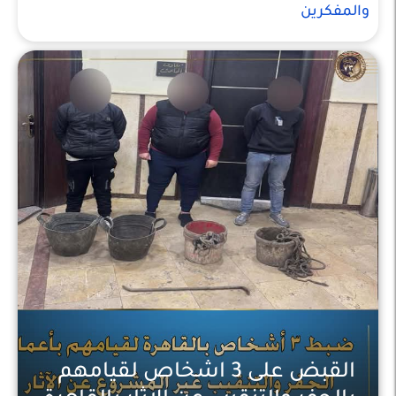
والمفكرين
القبض على 3 اشخاص لقيامهم