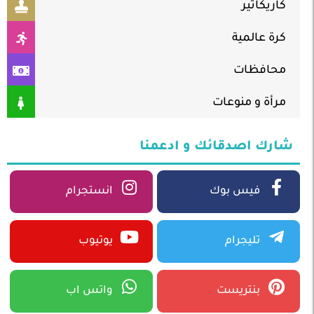
كاريكاتير
كرة عالمية
محافظات
مرأة و منوعات
شارك اصدقائك و ادعمنا
فيس بوك
انستجرام
تليجرام
يوتيوب
بنتريست
واتس اب