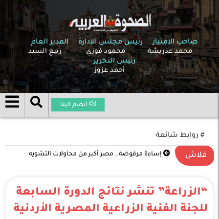
صاحب الامتياز
رئيس مجلس الادارة
المدير العام
محمد عدريشة
محمود فوزي
ربيع السيد
رئيس التحرير
أحمد عزوز
انضم الينا
# روابط شائعة
تصعيد غير مسبوق في الشرق الأوسط .. الحرب بين
فلاش
الولايات المتحدة وإسرائيل وإيران تدخل مرحلة خطيرة
“الزراعة” تنشر نتائج الدورة السابعة
للجنة الفنية الزراعية المصرية الأردنية