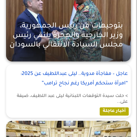
بتوجيهات من رئيس الجمهورية،
وزير الخارجية والهجرة يلتقي رئيس
مجلس السيادة الانتقالي بالسودان
أخبار عربية
عاجل – مفاجأة مدوية.. ليلى عبداللطيف عن 2025:
“امرأة ستحكم أمريكا رغم نجاح ترامب”
> حلت سيدة التوقعات اللبنانية ليلى عبد اللطيف، ضيفة
على..
أخبار عاجلة