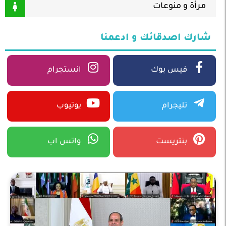
مرأة و منوعات
شارك اصدقائك و ادعمنا
فيس بوك
انستجرام
تليجرام
يوتيوب
بنتريست
واتس اب