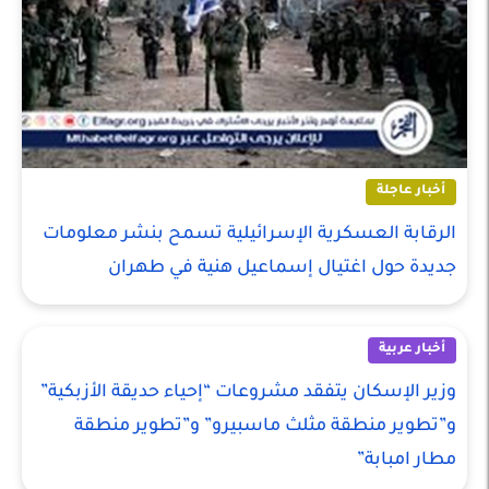
أخبار عاجلة
الرقابة العسكرية الإسرائيلية تسمح بنشر معلومات
جديدة حول اغتيال إسماعيل هنية في طهران
أخبار عربية
وزير الإسكان يتفقد مشروعات “إحياء حديقة الأزبكية”
و”تطوير منطقة مثلث ماسبيرو” و”تطوير منطقة
مطار امبابة”