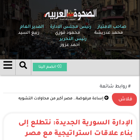
صاحب الامتياز
رئيس مجلس الادارة
المدير العام
محمد عدريشة
محمود فوزي
ربيع السيد
رئيس التحرير
أحمد عزوز
انضم الينا
# روابط شائعة
تصعيد غير مسبوق في الشرق الأوسط .. الحرب بين
فلاش
الولايات المتحدة وإسرائيل وإيران تدخل مرحلة خطيرة
الإدارة السورية الجديدة: نتطلع إلى
بناء علاقات استراتيجية مع مصر