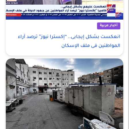
أخبار عربية
انعكست بشكل إيجابى.. “إكسترا نيوز” ترصد آراء
المواطنين فى ملف الإسكان